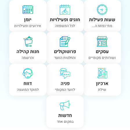
שעות פעילות
חוגים ופעילויות
יומן
מתי נפתח ה...
לכל המשפחה
אירועים ופעילויות
עסקים
פרוטוקולים
חנות קהילה
ושורותים מקומיים
והחלטות הוועד
והרשמה
ארכיון
פניה
דווח
שילת
לוועד המקומי
למוקד המועצה
חדשות
במקום אחד