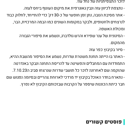
לזכר התצפיתניות של נחל עוז.
- נתצפת לכיוון עזה ונבין גאוגרפית את מיקום העוטף ביחס לעזה.
- אתר מסיבת הנובה, נתן זמן חופשי של כ-30 דק' כדי להתייחד, לחלוק כבוד
לנרצחים ולחטופים, ולבקר במקומות השונים כמו הבמה המרכזית, הבר,
ומכולת האשפה.
- המיגונית של ענר שפירא והרש גולדברג, ונשמע את סיפורי הגבורה
מהמקום.
- סיור בקיבוץ כפר עזה
- האתר בו הייתה תחנת משטרת שדרות, נשמע את הסיפור מהשבת ההיא,
התמודדות עם המחבלים והפשיטה עד להריסת התחנה ונבקר באנדרטה
שהוקמה שם לאחרונה לזכר כל תושבי שדרות שנרצחו סביב ה7.10.23.
- נתארח בחדר האוכל בקיבוץ יד מרדכי לארוחת צהריים ובסיומה נפגוש שם
חבר כיתת הכוננות שיספר על הקרבות שבזכותם הקיבוץ לא נפרץ.
פוסטים קשורים