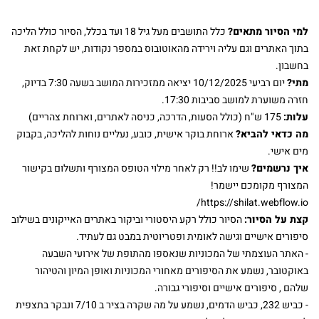
למי הסיור מתאים?
כלל התושבים מעל גיל 18 ועד בכלל, הסיור כולל הליכה
בתוך האתרים וגם עליה וירידה מהאוטובוס במספר נקודות, יש לקחת זאת
בחשבון.
מתי?
יום רביעי 10/12/2025 יציאה ממזכירות המושב בשעה 7:30 בדיוק,
חזרה משוערת למושב סביבות 17:30.
עלות:
175 ש"ח (כולל הסעות, הדרכה, כניסה לאתרים, וארוחת צהריים)
מה כדאי להביא?
ארוחת בוקר אישית, כובע, נעליים נוחות להליכה, בקבוק
מים אישי.
איך נרשמים?
שימו לב!! רק לאחר מילוי הטופס המצורף ותשלום בקישור
המצורף מקומכם יישמר!
https://shilat.webflow.io/
קצת על הסיור:
הסיור כולל רקע היסטורי וביקור באתרים האייקונים בשילוב
סיפורים אישיים וגישה לאומית ופטריוטית במבט גם לעתיד.
- האתר העוצמתי של המכוניות שנאספו מהתופת של אירועי השבעה
באוקטובר, נשמע את הסיפורים מאחורי המכוניות ואופן המיון והטיהור
שלהם , סיפורים אישיים וסיפורי גבורה.
- כביש 232, כביש הדמים, נשמע על מה שקרה בציר ב 7/10 ונבקר בתצפית