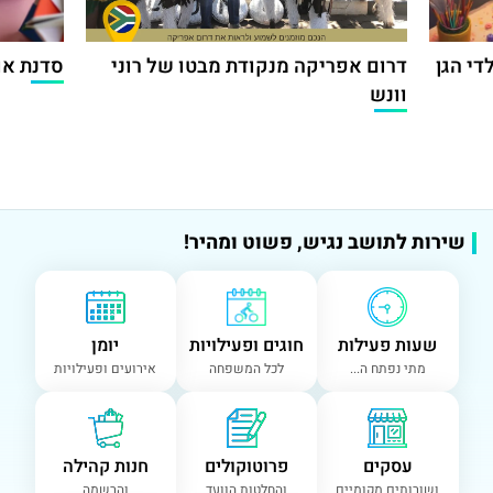
די הגן
דרום אפריקה מנקודת מבטו של רוני
סדנת אור
וונש
שירות לתושב נגיש, פשוט ומהיר!
שעות פעילות
חוגים ופעילויות
יומן
מתי נפתח ה...
לכל המשפחה
אירועים ופעילויות
עסקים
פרוטוקולים
חנות קהילה
ושורותים מקומיים
והחלטות הוועד
והרשמה