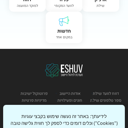
שילת
לוועד המקומי
למוקד המועצה
חדשות
במקום אחד
דווח לוועד שילת
אודות היישוב
פרוטוקול ישיבות
ספר טלפונים שילת
חוגים ופעילויות
מדיניות פרטיות
תקנון שימוש
לידיעתך: באתר זה נעשה שימוש בקבצי עוגיות
("Cookies") וכלים דומים כדי לספק לך חווית גלישה טובה
כניסת מנהל
הצהרת נגישות